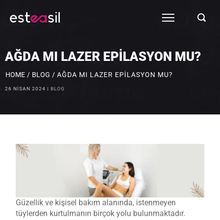
AĞDA MI LAZER EPILASYON MU?
HOME
/
BLOG
/
AĞDA MI LAZER EPILASYON MU?
26 NISAN 2024
BLOG
Güzellik ve kişisel bakım alanında, istenmeyen
tüylerden kurtulmanın birçok yolu bulunmaktadır.