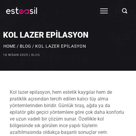
KOL LAZER EPILASYON
HOME
/
BLOG
/
KOL LAZER EPILASYON
16 NISAN 2025
BLOG
Kol lazer epilasyon, hem estetik kaygılar hem de
pratiklik açısından tercih edilen kalıcı tüy alma
yöntemlerinden biridir. Günlük tıraş, ağda ya da
epilatör gibi geçici yöntemlere göre çok daha konforlu
ve uzun vadeli bir çözüm sunar. Özellikle kol
bölgesinde sık görülen ince yapılı tüylerin
azaltılmasında oldukça başarılı sonuçlar verir.