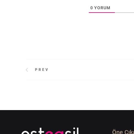
0
YORUM
PREV
Öne Çık