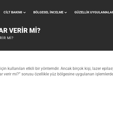
CILT BAKIMI
BÖLGESEL İNCELME
GÜZELLIK UYGULAMALA
AR VERIR MI?
RIR MI?
n kullanılan etkili bir yöntemdir. Ancak birçok kişi, lazer epilas
ar verir mi?” sorusu özellikle yüz bölgesine uygulanan işlemlerd