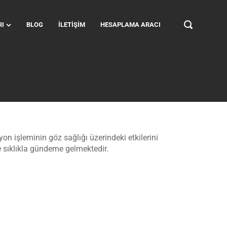
RI
BLOG
İLETIŞIM
HESAPLAMA ARACI
yon işleminin göz sağlığı üzerindeki etkilerini
e sıklıkla gündeme gelmektedir.