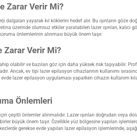
e Zarar Verir Mi?
rji dalgaları yayarak kıl köklerini hedef alır. Bu ışınların göz
retina üzerinde olumsuz etkiler yaratabilen lazer ışınları, kalıcı
 koruma önlemlerinin alınması büyük önem taşır.
 Zarar Verir Mi?
hip olabilir ve bazıları göz için daha yüksek risk taşıyabilir. Profe
dır. Ancak, ev tipi lazer epilasyon cihazlarının kullanımı sırası
e, evde lazer epilasyon uygulaması yaparken cihazın kullanım kıla
uma Önlemleri
in çeşitli önlemler alınmalıdır. Lazer ışınları doğrudan veya dol
rler büyük önem taşır. Özellikle yüz bölgesine yapılan işlemler
erkezlerde gerekse evde yapılan lazer epilasyon işlemlerinde, aşağ