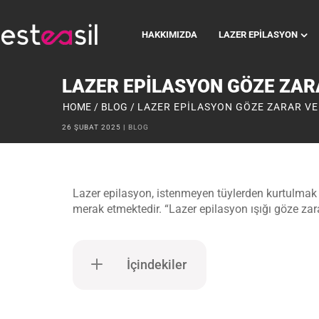
HAKKIMIZDA
LAZER EPILASYON
LAZER EPILASYON GÖZE ZAR
HOME
/
BLOG
/
LAZER EPILASYON GÖZE ZARAR VE
26 ŞUBAT 2025
BLOG
Lazer epilasyon, istenmeyen tüylerden kurtulmak içi
merak etmektedir. “Lazer epilasyon ışığı göze zar
İçindekiler