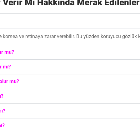
 Verir Mi Hakkında Merak Edilenler
e kornea ve retinaya zarar verebilir. Bu yüzden koruyucu gözlük k
ur mu?
r mı?
 olur mu?
ı?
mı?
ı?