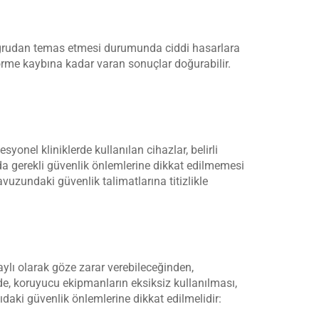
e doğrudan temas etmesi durumunda ciddi hasarlara
 görme kaybına kadar varan sonuçlar doğurabilir.
syonel kliniklerde kullanılan cihazlar, belirli
nda gerekli güvenlik önlemlerine dikkat edilmemesi
vuzundaki güvenlik talimatlarına titizlikle
aylı olarak göze zarar verebileceğinden,
de, koruyucu ekipmanların eksiksiz kullanılması,
ıdaki güvenlik önlemlerine dikkat edilmelidir: