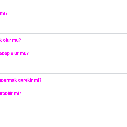
 mı?
ık olur mu?
sebep olur mu?
aptırmak gerekir mi?
rabilir mi?