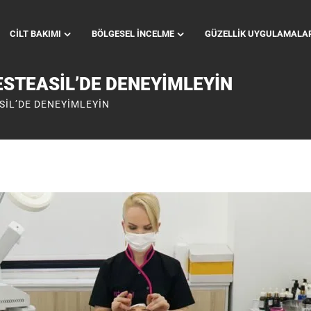
CILT BAKIMI
BÖLGESEL İNCELME
GÜZELLIK UYGULAMALA
STEASIL’DE DENEYIMLEYIN
IL’DE DENEYIMLEYIN