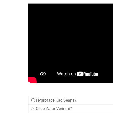
⏱️ Hydroface Kaç Seans?
⚠️ Cilde Zarar Verir mi?